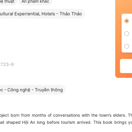
ệ thuật
Ấn phẩm khác
ltural ExperientiaL Hotels - Thảo Thảo
2723-9
c - Công nghệ - Truyền thông
roject born from months of conversations with the town’s elders. 
hat shaped Hội An long before tourism arrived. This book brings you