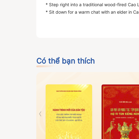
* Step right into a traditional wood-fired Cao
* Sit down for a warm chat with an elder in C
* Drink a traditional tea unseen on regular me
* Immerse in the warmth of local homes, shari
love cultural travel and the deeper stories beh
Có thể bạn thích