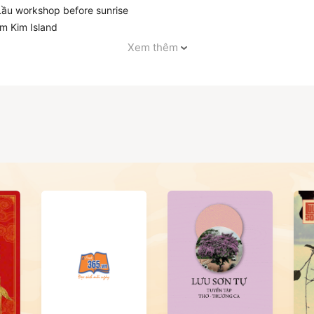
 Lầu workshop before sunrise
am Kim Island
nus
Xem thêm
ng joy and old memories with them We put our whole hearts into this 
ind a place.