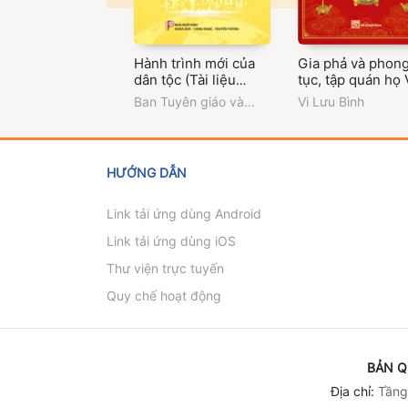
Hành trình mới của
Gia phả và phon
dân tộc (Tài liệu
tục, tập quán họ 
thông tin đối ngoại
Tun Xiêng Men -
Ban Tuyên giáo và
Vi Lưu Bình
về Đại hội đại biểu
Tương Dương, N
Dân vận Trung ương
toàn quốc lần thứ XIV
An
của Đảng - Quyển 3)
HƯỚNG DẪN
Link tải ứng dùng Android
Link tải ứng dùng iOS
Thư viện trực tuyến
Quy chế hoạt động
BẢN Q
Địa chỉ:
Tầng 