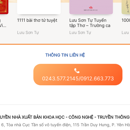
g
1111 bài thơ tứ tuyệt
Lưu Sơn Tự Tuyển
1000
Vi
tập Thơ – Trường ca
Lưu Sơn Tự
Lưu Sơn Tự
Lưu
ghệ
THÔNG TIN LIÊN HỆ
0243.577.2145/0912.663.773
UYỀN NHÀ XUẤT BẢN KHOA HỌC - CÔNG NGHỆ - TRUYỀN THÔNG 
6, Tòa nhà Cục Tần số vô tuyến điện, 115 Trần Duy Hưng, P. Yên Hò