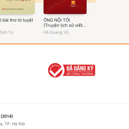
 bài thơ tứ tuyệt
ÔNG NỘI TÔI
Quê hương, tập 
(Truyện lịch sử viết
về gia đình lão thành
 Sơn Tự
Hồ Quang Vũ
Nguyễn Thị Phươ
cách mạng Hồ Vạn
Phúc)
(2014)
a, TP. Hà Nội