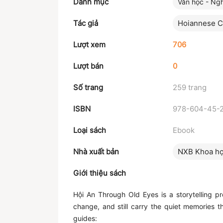
Danh mục
Văn học - Ngh
Tác giả
Hoiannese Cu
Lượt xem
706
Lượt bán
0
Số trang
259 trang
ISBN
978-604-45-
Loại sách
Ebook
Nhà xuất bản
NXB Khoa họ
Giới thiệu sách
Hội An Through Old Eyes is a storytelling p
change, and still carry the quiet memories t
guides: