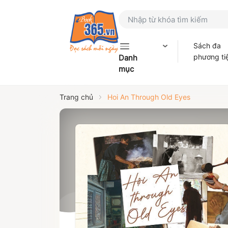
Sách đa
phương ti
Danh
mục
Trang chủ
Hoi An Through Old Eyes