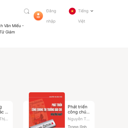
Đăng
Tiếng
nhập
Việt
ch Văn Miếu -
Tử Giám
g
Phát triển
ác và
công chúng
ụng
thị trường
Thị
Nguyễn Thị
ao
báo chí như
ằng
Bích Yến
Trong lĩnh
ện tử
thế nào?