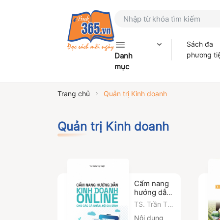
Sách đa
phương ti
Danh
mục
Trang chủ
Quản trị Kinh doanh
Quản trị Kinh doanh
Cẩm nang
hướng dẫn
kinh doanh
TS. Trần Thị
online cho
Thập
Nội dung
các cá