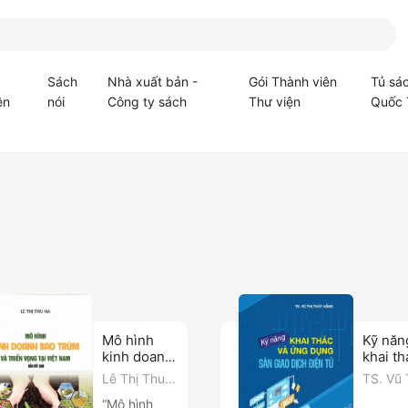
Sách
Nhà xuất bản -
Gói Thành viên
Tủ sá
ện
nói
Công ty sách
Thư viện
Quốc 
Mô hình
Kỹ năn
kinh doanh
khai th
bao trùm và
ứng d
Lê Thị Thu
TS. Vũ 
triển vọng
Sàn gi
Hà
Thuý H
“Mô hình
tại Việt
dịch đi