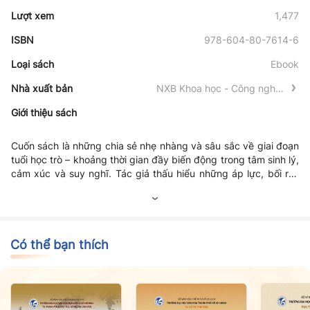
Lượt xem
1,477
ISBN
978-604-80-7614-6
Loại sách
Ebook
Nhà xuất bản
NXB Khoa học - Công nghệ -
Truyền thông
Giới thiệu sách
Cuốn sách là những chia sẻ nhẹ nhàng và sâu sắc về giai đoạn
tuổi học trò – khoảng thời gian đầy biến động trong tâm sinh lý,
cảm xúc và suy nghĩ. Tác giả thấu hiểu những áp lực, bối rối,
hoang mang mà người trẻ phải đối diện trong học tập, các mối
quan hệ và định hướng tương lai. Với hình ảnh “con Lật đật” –
biểu tượng của sự kiên cường và cân bằng – cuốn sách gửi
gắm thông điệp tích cực, truyền cảm hứng sống, giúp người
đọc vượt qua khó khăn, giữ vững niềm tin và cảm nhận hạnh
Có thể bạn thích
phúc từ những điều giản dị trong cuộc sống.