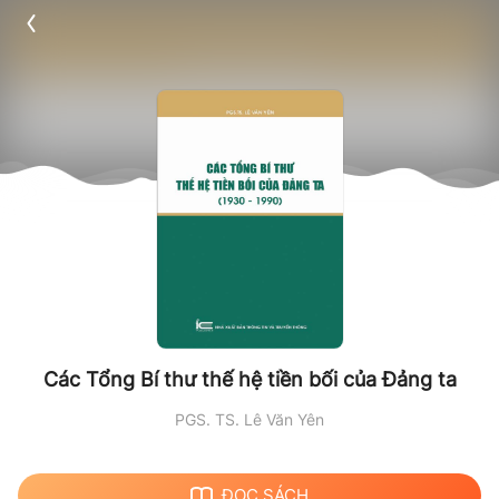
Các Tổng Bí thư thế hệ tiền bối của Đảng ta
PGS. TS. Lê Văn Yên
ĐỌC SÁCH