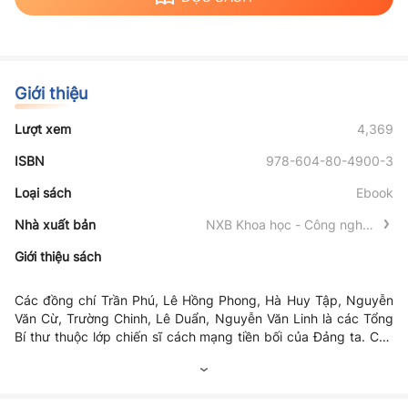
Giới thiệu
Lượt xem
4,369
ISBN
978-604-80-4900-3
Loại sách
Ebook
Nhà xuất bản
NXB Khoa học - Công nghệ -
Truyền thông
Giới thiệu sách
Các đồng chí Trần Phú, Lê Hồng Phong, Hà Huy Tập, Nguyễn
Văn Cừ, Trường Chinh, Lê Duẩn, Nguyễn Văn Linh là các Tổng
Bí thư thuộc lớp chiến sĩ cách mạng tiền bối của Đảng ta. Các
đồng chí đều là những nhà lãnh đạo xuất sắc của cách mạng
Việt Nam, đã có nhiều cống hiến to lớn đối với sự nghiệp đấu
tranh giải phóng dân tộc, xứng đáng là những học trò xuất sắc