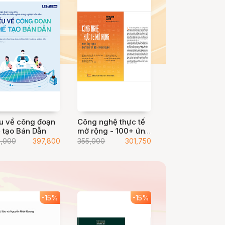
u về công đoạn
Công nghệ thực tế
 tạo Bán Dẫn
mở rộng - 100+ ứng
dụng thay đổi xã
,000
397,800
355,000
301,750
hội, kinh doanh
-15%
-15%