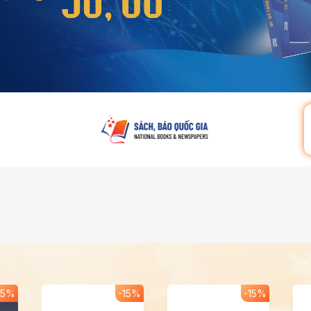
15%
-15%
-15%