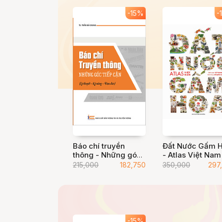
-15%
-
Báo chí truyền
Đất Nước Gấm 
thông - Những góc
- Atlas Việt Nam
tiếp cận
215,000
182,750
350,000
297
-15%