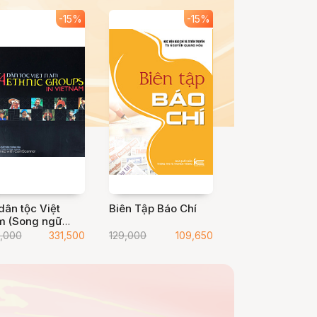
-15%
-15%
dân tộc Việt
Biên Tập Báo Chí
 (Song ngữ
t - Anh)
,000
331,500
129,000
109,650