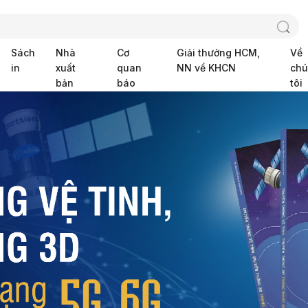
Sách
Nhà
Cơ
Giải thưởng HCM,
Về
in
xuất
quan
NN về KHCN
ch
bản
báo
tôi