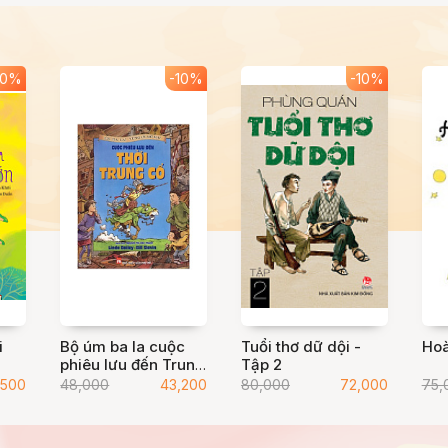
10%
-10%
-10%
i
Bộ úm ba la cuộc
Tuổi thơ dữ dội -
Hoà
phiêu lưu đến Trung
Tập 2
hoa cổ đại
,500
48,000
43,200
80,000
72,000
75,