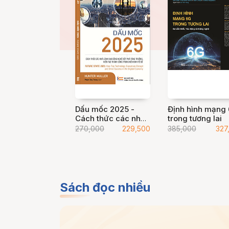
Dấu mốc 2025 -
Định hình mạng
Cách thức các nhà
trong tương lai
lãnh đạo công nghệ
270,000
229,500
385,000
327
đột phá tăng
trưởng, kiến tạo
thành công trong
nền kinh tế số
Sách đọc nhiều