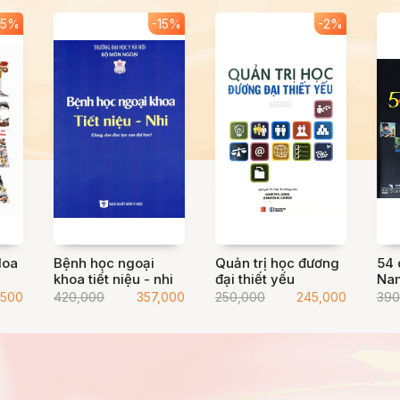
15%
-15%
-2%
Hoa
Bệnh học ngoại
Quản trị học đương
54 
khoa tiết niệu - nhi
đại thiết yếu
Nam
Việ
,500
420,000
357,000
250,000
245,000
390