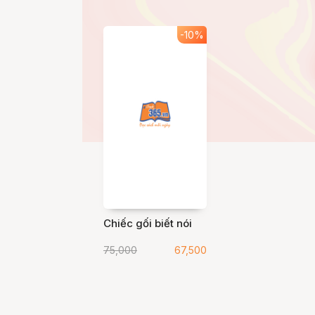
-10%
Chiếc gối biết nói
75,000
67,500