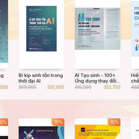
ng
Bí kíp sinh tồn trong
AI Tạo sinh - 100+
Hiể
thời đại AI
Ứng dụng thay đổi
chế
g
xã hội kinh doanh
,300
389,000
330,650
415,000
352,750
468
15%
-15%
-15%