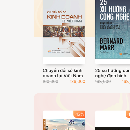
Chuyển đổi số kinh
25 xu hướng cô
doanh tại Việt Nam
nghệ định hình
cuộc Cách mạn
160,000
136,000
198,000
168
công nghiệp 4.0
-15%
-