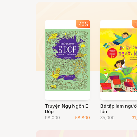
-40%
-
Truyện Ngụ Ngôn E
Bé tập làm ngườ
Dốp
lớn
98,000
58,800
35,000
31