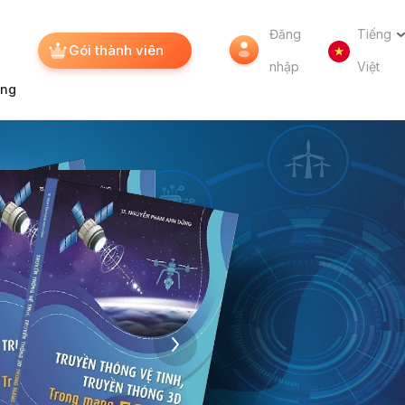
Đăng
Tiếng
Gói thành viên
nhập
Việt
úng
›