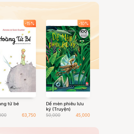
-15%
-10%
ng tử bé
Dế mèn phiêu lưu
ký (Truyện)
000
63,750
50,000
45,000