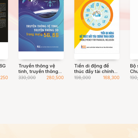
 6G
Truyền thông vệ
Tiền di động để
Bộ 
tinh, truyền thông
thúc đẩy tài chính
Chu
3D trong mạng 5G,
toàn diện - Mobile
Chu
,250
330,000
280,500
198,000
168,300
190
6G
Money For
nà
Financial Inclusion