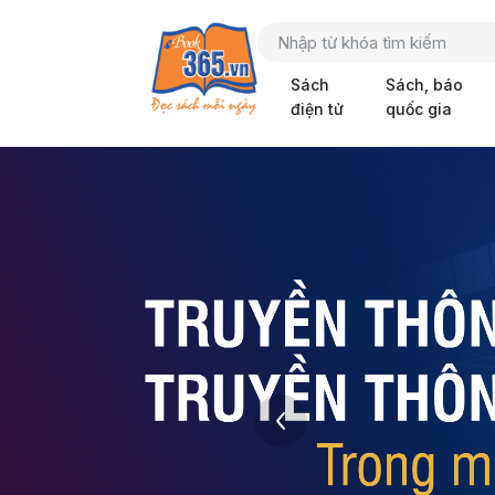
Sách
Sách, báo
điện tử
quốc gia
‹