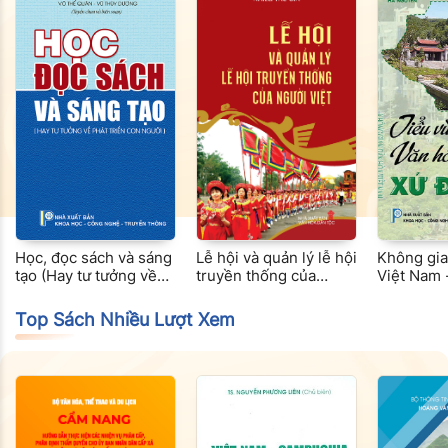
Học, đọc sách và sáng
Lễ hội và quản lý lễ hội
Không gia
tạo (Hay tư tưởng về
truyền thống của
Việt Nam 
phát triển con người)
người Việt
văn hoá 
Top Sách Nhiều Lượt Xem