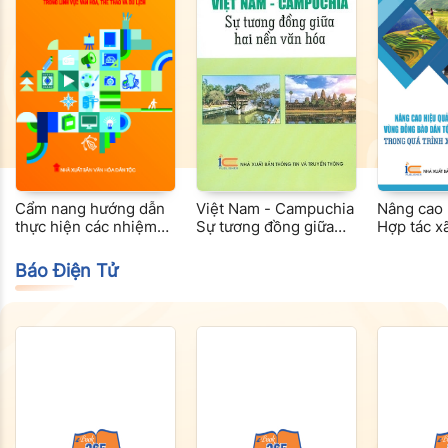
Cẩm nang hướng dẫn
Việt Nam - Campuchia
Nâng cao 
thực hiện các nhiệm
Sự tương đồng giữa
Hợp tác x
vụ phân cấp, phân
hai nền văn hoá
nghiệp v
định thẩm quyền cho
dân tộc th
Báo Điện Tử
Ủy ban nhân dân cấp
tỉnh Tây 
xã trong lĩnh vực văn
trình xây
hóa, thể thao và du
thôn mới
lịch