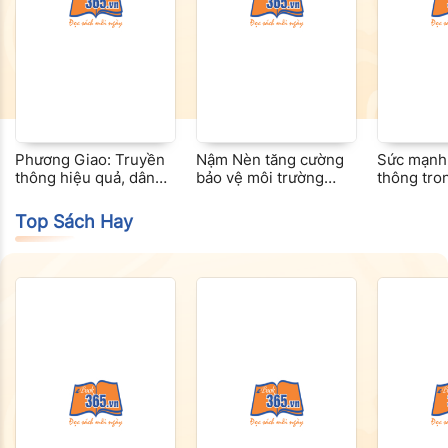
Phương Giao: Truyền
Nậm Nèn tăng cường
Sức mạnh
thông hiệu quả, dân
bảo vệ môi trường
thông tro
đồng lòng, nông thôn
trong xây dựng nông
nông thôn
đổi mới
thôn mới
huyện miề
Top Sách Hay
Đakrông