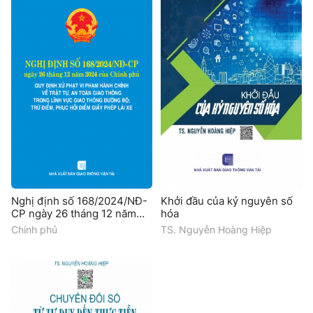
Nghị định số 168/2024/NĐ-
Khởi đầu của kỷ nguyên số
CP ngày 26 tháng 12 năm
hóa
2024 của Chính phủ quy
Chính phủ
TS. Nguyễn Hoàng Hiệp
định xử phạt vi phạm hành
chính về trật tự, an toàn giao
thông trong lĩnh vực giao
thông đường bộ; trừ điểm,
phục hồi điểm giấy phép lái
xe