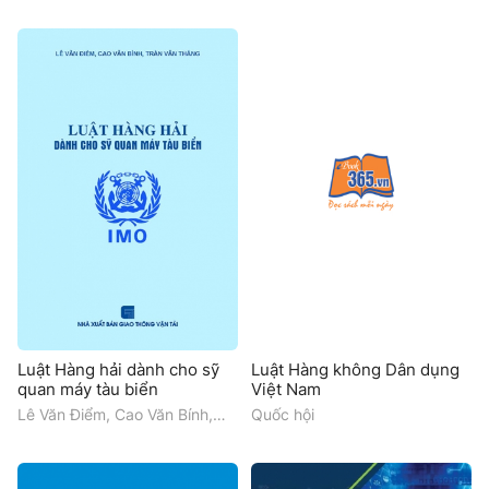
(VIETGEO 2025)
Trường Đại học Trà Vinh (TVU)
Luật Hàng hải dành cho sỹ
Luật Hàng không Dân dụng
quan máy tàu biển
Việt Nam
Lê Văn Điểm, Cao Văn Bính,
Quốc hội
Trần Văn Thắng.