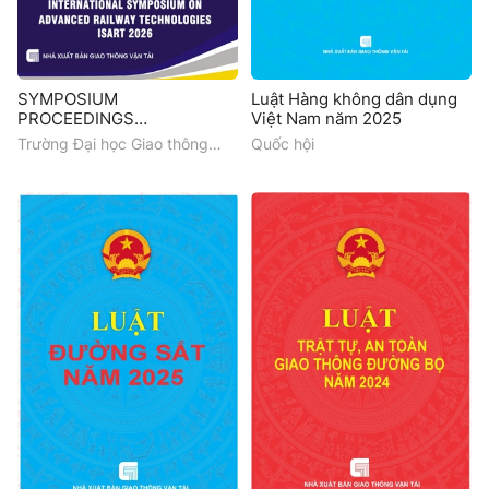
SYMPOSIUM
Luật Hàng không dân dụng
PROCEEDINGS
Việt Nam năm 2025
INTERNATIONAL
Trường Đại học Giao thông
Quốc hội
SYMPOSIUM ON
vận tải, Sở Xây dựng Thành
ADVANCED RAILWAY
phố Hồ Chí Minh (DOC), PMU
TECHNOLOGIES (ISART
Mỹ Thuận, Thaco, HCMC
Metro, PORTCOAST, TEDI
2026)
South