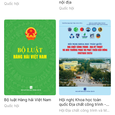
nội địa
Quốc hội
Quốc hội
Bộ luật Hàng hải Việt Nam
Hội nghị Khoa học toàn
quốc Địa chất công trình -
Quốc hội
Địa kỹ thuật và Môi trường
Hội Địa chất công trình và Môi
phục vụ phát triển bền vững
trường Việt Nam (VAEGE),