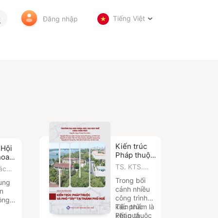
Tiếng Việt
Đăng nhập
Kiến trúc
 Hội
Pháp thuộc
hoa
và phố
ẻ
TS. KTS.
ác
"Tây" tại
Phát
Nguyễn
Trong bối
thành phố
ung
inh
Ngọc Tùng
cảnh nhiều
Huế
ần
hân
(Chủ biên),
công trình
ộng
ThS. KTS.
kiến trúc
Tác phẩm là
 thảo
Nguyễn
Pháp thuộc
kết quả
ọc