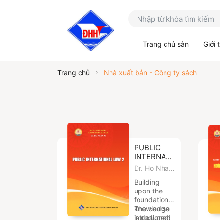
Trang chủ sàn
Giới 
Trang chủ
Nhà xuất bản - Công ty sách
PUBLIC
INTERNATIONAL
LAW 2
Dr. Ho Nhan
Ai
Building
upon the
foundational
knowledge
The course
introduced
is designed