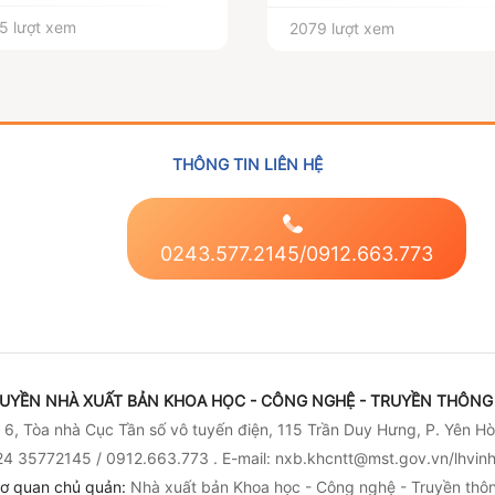
Những
HOÀN
Trẻ 202
các bài viết
đề lý l
THIỆN
5 lượt xem
2079 lượt xem
chủ đề 
tiêu biểu của
và thực
PHÁP LUẬT
triển ki
sinh viên
VIỆT NAM
tư nhân
đến từ nhiều
TRONG BỐI
Những 
cơ sở đào
CẢNH MỚI
đề lý l
tạo luật trên
thực ti
cả nước.
được t
Các công
THÔNG TIN LIÊN HỆ
chức n
trình nghiên
phân tí
cứu trong Kỷ
đánh gi
yếu không
đề xuất
chỉ thể hiện
0243.577.2145/0912.663.773
giải ph
tư duy
triển kh
nghiên cứu
định h
độc lập, sự
lớn từ 
nghiêm túc
quyết 
trong
vào đời
phương
kinh tế 
pháp tiếp
hội. Cu
cận khoa
UYỀN NHÀ XUẤT BẢN KHOA HỌC - CÔNG NGHỆ - TRUYỀN THÔNG 
yếu này
học mà còn
6, Tòa nhà Cục Tần số vô tuyến điện, 115 Trần Duy Hưng, P. Yên Hò
tập hợ
phản ánh
những 
tinh thần
4 35772145 / 0912.663.773 . E-mail: nxb.khcntt@mst.gov.vn/lhvi
nhìn đa
sáng tạo và
ơ quan chủ quản:
Nhà xuất bản Khoa học - Công nghệ - Truyền thô