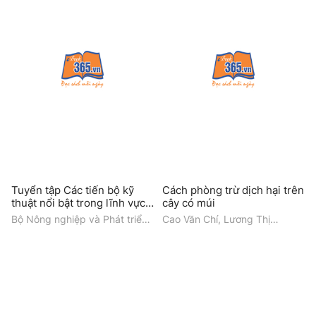
Tuyển tập Các tiến bộ kỹ
Cách phòng trừ dịch hại trên
thuật nổi bật trong lĩnh vực
cây có múi
Nông nghiệp và Phát triển
Bộ Nông nghiệp và Phát triển
Cao Văn Chí, Lương Thị
nông thôn năm 2023-2024
Nông thôn
Huyền, Lương Thị Thanh
Huyền, Trần Thị Mơ, Nguyễn
Thị Mùng