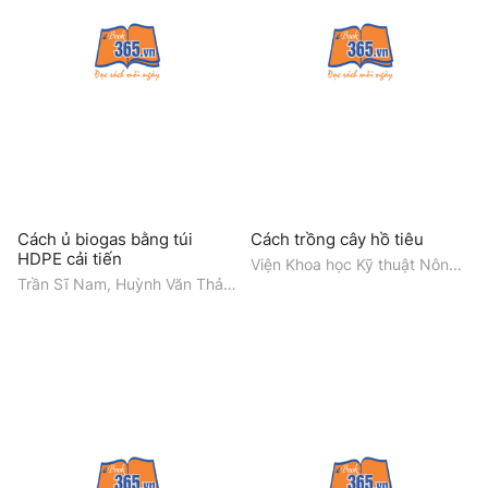
Cách ủ biogas bằng túi
Cách trồng cây hồ tiêu
HDPE cải tiến
Viện Khoa học Kỹ thuật Nông
lâm nghiệp Tây Nguyên, Tôn
Trần Sĩ Nam, Huỳnh Văn Thảo,
Nữ Tuấn Nam
Nguyễn Võ Châu Ngân,
Nguyễn Hữu Chiếm, Khoa Môi
trường và Tài nguyên Thiên
nhiên, Đại học Cần Thơ