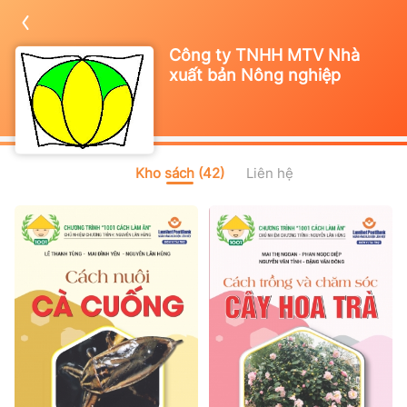
Công ty TNHH MTV Nhà
xuất bản Nông nghiệp
Kho sách (42)
Liên hệ