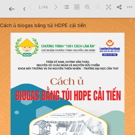
1/46
CHI TIẾT SÁCH
Cách ủ biogas bằng túi HDPE cải tiến