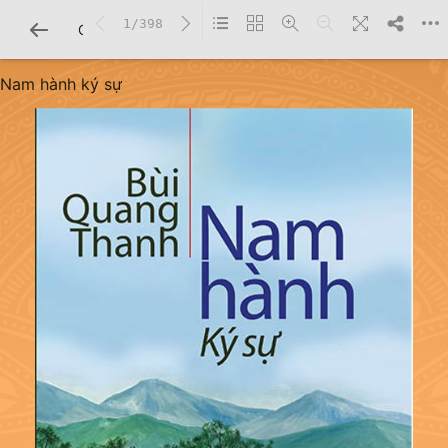
1/398
CHI TIẾT SÁCH
Nam hành ký sự