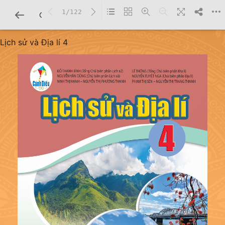
1/122
CHI TIẾT SÁCH
Lịch sử và Địa lí 4