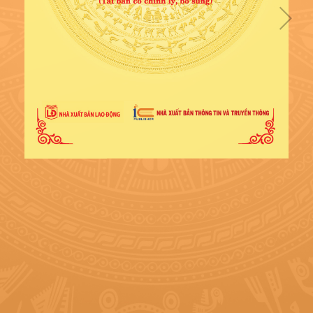
NG BỘ HUYỆN THANH 

HIỆN CÔNG CUỘC ĐỔI MỚI 

HIỆN ĐẠI HÓA NÔNG 

NH ĐẠO NHÂN DÂN ĐẨY 

ÓA, HIỆN ĐẠI HÓA, HOÀN 

N NÔNG THÔN MỚI; TỪNG 

H HUYỆN TRỌNG ĐIỂM VỀ 
