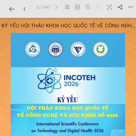
1/1347
CHI TIẾT SÁCH
KỶ YẾU HỘI THẢO KHOA HỌC QUỐC TẾ VỀ CÔNG NGHỆ
VÀ SỨC KHỎE SỐ 2026 - International Scientific
Conference on Technology and Digital Health 2026