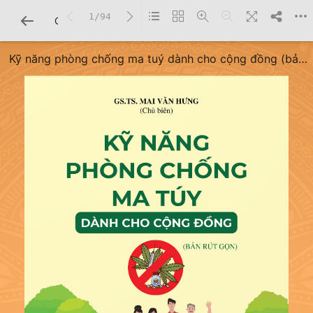
1/94
CHI TIẾT SÁCH
Kỹ năng phòng chống ma tuý dành cho cộng đồng (bản
rút gọn)