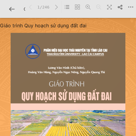
1/246
CHI TIẾT SÁCH
Giáo trình Quy hoạch sử dụng đất đai