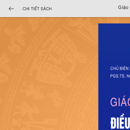
Giáo 
CHI TIẾT SÁCH
N TỤC CVVH 

Y QUA MÀNG 
