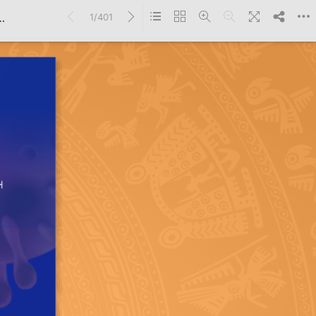
à
1/401