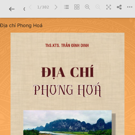
1/302
CHI TIẾT SÁCH
Địa chí Phong Hoá