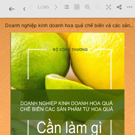
1/165
CHI TIẾT SÁCH
Doanh nghiệp kinh doanh hoa quả chế biến và các sản
phẩm từ hoa quả: Cần làm gì để xuất khẩu sang eu theo
evfta?