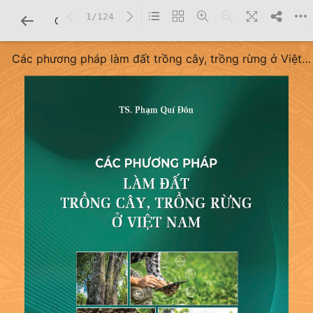
1/124
CHI TIẾT SÁCH
Các phương pháp làm đất trồng cây, trồng rừng ở Việt
Nam