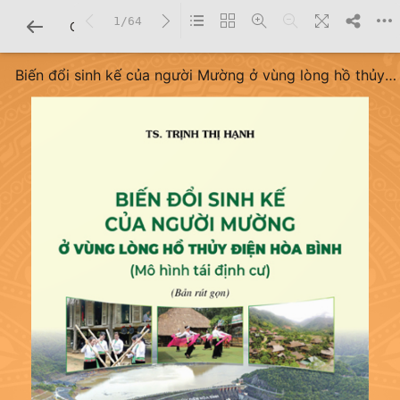
1/64
CHI TIẾT SÁCH
Biến đổi sinh kế của người Mường ở vùng lòng hồ thủy
điện Hòa Bình (mô hình tái định cư) (bản rút gọn)