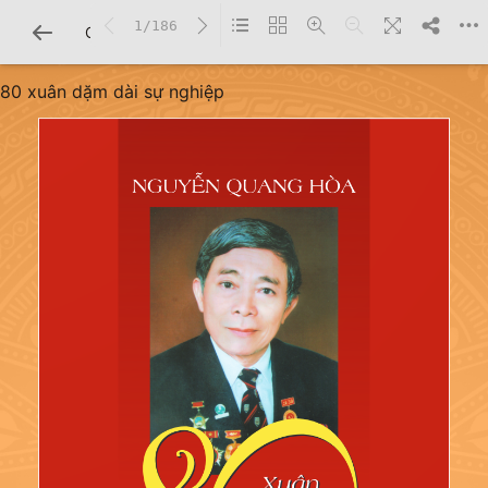
1/186
CHI TIẾT SÁCH
80 xuân dặm dài sự nghiệp